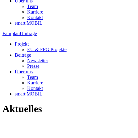
Über uns
Team
Karriere
Kontakt
smart:MOBIL
Fahrplan
Umfrage
Projekt
EU & FFG Projekte
Beiträge
Newsletter
Presse
Über uns
Team
Karriere
Kontakt
smart:MOBIL
Aktuelles