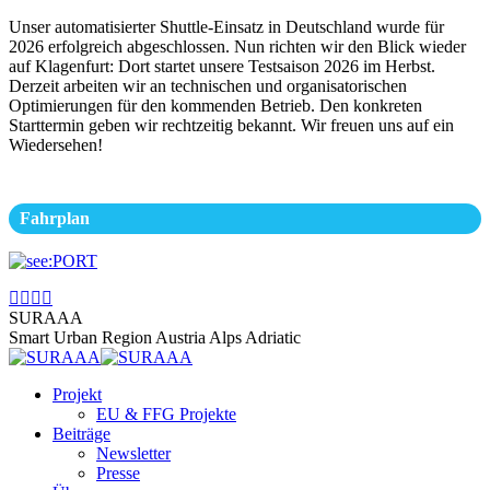
Zum
Unser automatisierter Shuttle-Einsatz in Deutschland wurde für
Inhalt
2026 erfolgreich abgeschlossen. Nun richten wir den Blick wieder
springen
auf Klagenfurt: Dort startet unsere Testsaison 2026 im Herbst.
Derzeit arbeiten wir an technischen und organisatorischen
Optimierungen für den kommenden Betrieb. Den konkreten
Starttermin geben wir rechtzeitig bekannt. Wir freuen uns auf ein
Wiedersehen!
Fahrplan
Facebook
Instagram
Linkedin
YouTube
page
page
page
page
SURAAA
opens
opens
opens
opens
Smart Urban Region Austria Alps Adriatic
in
in
in
in
new
new
new
new
Projekt
window
window
window
window
EU & FFG Projekte
Beiträge
Newsletter
Presse