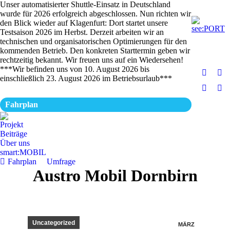
Unser automatisierter Shuttle-Einsatz in Deutschland
wurde für 2026 erfolgreich abgeschlossen. Nun richten wir
den Blick wieder auf Klagenfurt: Dort startet unsere
Testsaison 2026 im Herbst. Derzeit arbeiten wir an
technischen und organisatorischen Optimierungen für den
kommenden Betrieb. Den konkreten Starttermin geben wir
rechtzeitig bekannt. Wir freuen uns auf ein Wiedersehen!
***Wir befinden uns von 10. August 2026 bis
Facebo
Ins
einschließlich 23. August 2026 im Betriebsurlaub***
page
pa
Linkedi
Yo
opens
op
page
pa
Fahrplan
in
in
opens
op
new
ne
Projekt
in
in
Beiträge
windo
wi
new
ne
Über uns
windo
wi
smart:MOBIL
Fahrplan
Umfrage
Austro Mobil Dornbirn
Uncategorized
MÄRZ