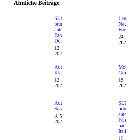
Ähnliche Beiträge
SURAAA
Lange
bringt
Nacht der
autonomes
Forschung
Fahren nach
24. April
Deutschland
2026
13. Mai
2026
Auto&Bike
MotionEx
Klagenfurt
Graz
12. April
15. März
2026
2026
Automesse
SURAAA
Salzburg
bringt
autonomes
8. März
Fahren
2026
nach
Italien
15.