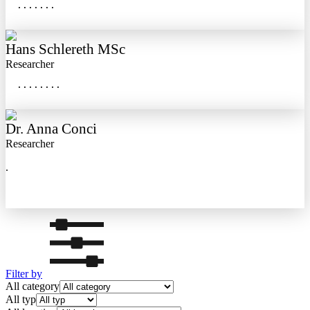
  .......
Hans Schlereth MSc
Researcher
  ........
Dr. Anna Conci
Researcher
.
Filter by
All category
All typ