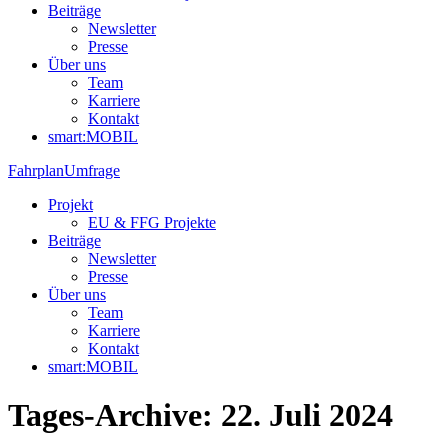
Beiträge
Newsletter
Presse
Über uns
Team
Karriere
Kontakt
smart:MOBIL
Fahrplan
Umfrage
Projekt
EU & FFG Projekte
Beiträge
Newsletter
Presse
Über uns
Team
Karriere
Kontakt
smart:MOBIL
Tages-Archive:
22. Juli 2024