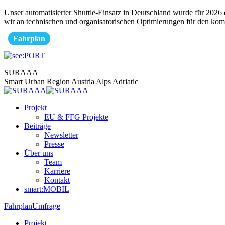
Zum
Unser automatisierter Shuttle-Einsatz in Deutschland wurde für 2026 e
Inhalt
wir an technischen und organisatorischen Optimierungen für den kom
springen
Fahrplan
Facebook
Instagram
Linkedin
YouTube
SURAAA
page
page
page
page
Smart Urban Region Austria Alps Adriatic
opens
opens
opens
opens
in
in
in
in
Projekt
new
new
new
new
EU & FFG Projekte
window
window
window
window
Beiträge
Newsletter
Presse
Über uns
Team
Karriere
Kontakt
smart:MOBIL
Fahrplan
Umfrage
Projekt