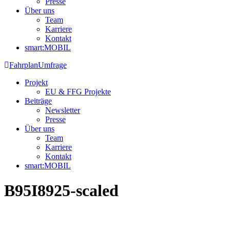
Presse
Über uns
Team
Karriere
Kontakt
smart:MOBIL
Fahrplan
Umfrage
Projekt
EU & FFG Projekte
Beiträge
Newsletter
Presse
Über uns
Team
Karriere
Kontakt
smart:MOBIL
B95I8925-scaled