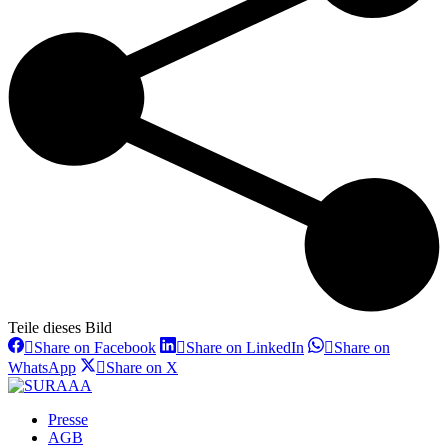
Teile dieses Bild
Share
Share
Share on Facebook
Share on LinkedIn
Share on
on
on
Share
Share
WhatsApp
Share on X
Facebook
LinkedIn
on
on
WhatsApp
X
Presse
AGB