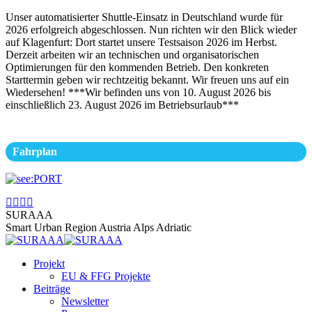
Zum
Unser automatisierter Shuttle-Einsatz in Deutschland wurde für
Inhalt
2026 erfolgreich abgeschlossen. Nun richten wir den Blick wieder
springen
auf Klagenfurt: Dort startet unsere Testsaison 2026 im Herbst.
Derzeit arbeiten wir an technischen und organisatorischen
Optimierungen für den kommenden Betrieb. Den konkreten
Starttermin geben wir rechtzeitig bekannt. Wir freuen uns auf ein
Wiedersehen! ***Wir befinden uns von 10. August 2026 bis
einschließlich 23. August 2026 im Betriebsurlaub***
Fahrplan
Facebook
Instagram
Linkedin
YouTube
page
page
page
page
SURAAA
opens
opens
opens
opens
Smart Urban Region Austria Alps Adriatic
in
in
in
in
new
new
new
new
Projekt
window
window
window
window
EU & FFG Projekte
Beiträge
Newsletter