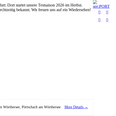
rt: Dort startet unsere Testsaison 2026 im Herbst.
chtzeitig bekannt. Wir freuen uns auf ein Wiedersehen!
Facebook
Insta
page
page
Linkedin
YouT
opens
open
page
page
in
in
opens
open
new
new
in
in
window
wind
new
new
window
wind
More Details
am Wörthersee
Pörtschach am Wörthersee