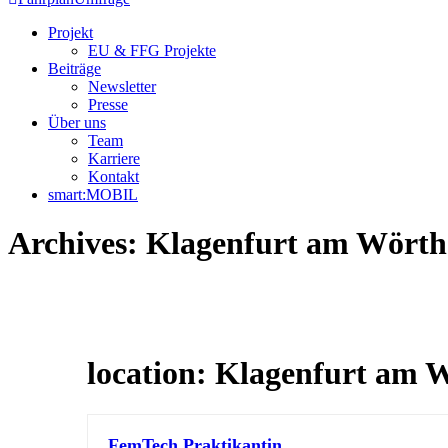
Projekt
EU & FFG Projekte
Beiträge
Newsletter
Presse
Über uns
Team
Karriere
Kontakt
smart:MOBIL
Archives:
Klagenfurt am Wörth
location:
Klagenfurt am W
FemTech Praktikantin